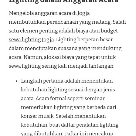
Mengelola anggaran acara di Jogja
membutuhkan perencanaan yang matang. Salah
satu elemen penting adalah biaya atau
budget
sewa lighting Jogja
. Lighting berperan besar
dalam menciptakan suasana yang mendukung
acara. Namun, alokasi biaya yang tepat untuk
sewa lighting sering kali menjadi tantangan.
Langkah pertama adalah menentukan
kebutuhan lighting sesuai dengan jenis
acara. Acara formal seperti seminar
memerlukan lighting yang berbeda dari
konser musik. Setelah menentukan
kebutuhan, buat daftar peralatan lighting
yang dibutuhkan. Daftar ini mencakup