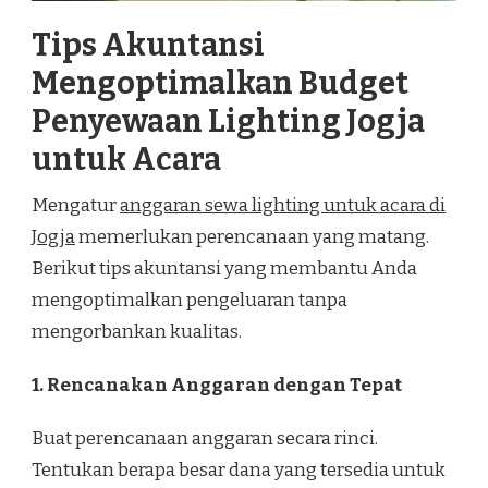
Tips Akuntansi
Mengoptimalkan Budget
Penyewaan Lighting Jogja
untuk Acara
Mengatur
anggaran sewa lighting untuk acara di
Jogja
memerlukan perencanaan yang matang.
Berikut tips akuntansi yang membantu Anda
mengoptimalkan pengeluaran tanpa
mengorbankan kualitas.
1. Rencanakan Anggaran dengan Tepat
Buat perencanaan anggaran secara rinci.
Tentukan berapa besar dana yang tersedia untuk