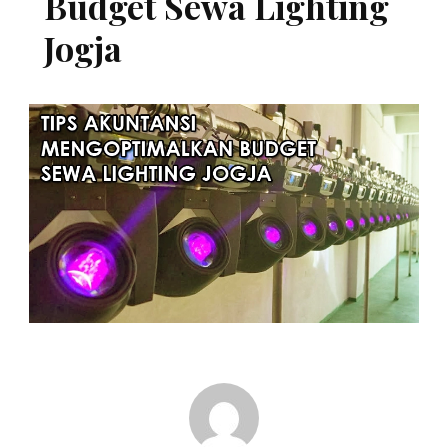
Budget Sewa Lighting
Jogja