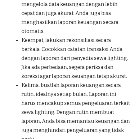
mengelola data keuangan dengan lebih
cepat dan juga akurat. Anda juga bisa
menghasilkan laporan keuangan secara
otomatis.
Keempat, lakukan rekonsiliasi secara
berkala. Cocokkan catatan transaksi Anda
dengan laporan dari penyedia sewa lighting.
Jika ada perbedaan, segera periksa dan
koreksi agar laporan keuangan tetap akurat.
Kelima, buatlah laporan keuangan secara
rutin, idealnya setiap bulan. Laporan ini
harus mencakup semua pengeluaran terkait
sewa lighting. Dengan rutin membuat
laporan, Anda bisa memantau keuangan dan
juga menghindari pengeluaran yang tidak