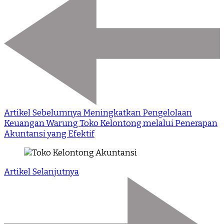
Artikel Sebelumnya
Meningkatkan Pengelolaan
Keuangan Warung Toko Kelontong melalui Penerapan
Akuntansi yang Efektif
Artikel Selanjutnya