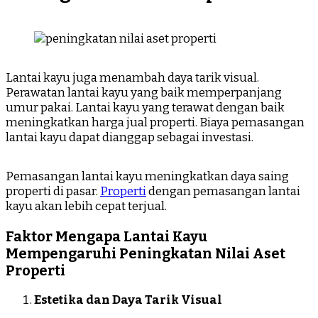
Lantai kayu juga menambah daya tarik visual.
Perawatan lantai kayu yang baik memperpanjang
umur pakai. Lantai kayu yang terawat dengan baik
meningkatkan harga jual properti. Biaya pemasangan
lantai kayu dapat dianggap sebagai investasi.
Pemasangan lantai kayu meningkatkan daya saing
properti di pasar.
Properti
dengan pemasangan lantai
kayu akan lebih cepat terjual.
Faktor Mengapa Lantai Kayu
Mempengaruhi Peningkatan Nilai Aset
Properti
Estetika dan Daya Tarik Visual