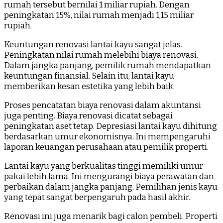
rumah tersebut bernilai 1 miliar rupiah. Dengan
peningkatan 15%, nilai rumah menjadi 1,15 miliar
rupiah.
Keuntungan renovasi lantai kayu sangat jelas.
Peningkatan nilai rumah melebihi biaya renovasi.
Dalam jangka panjang, pemilik rumah mendapatkan
keuntungan finansial. Selain itu, lantai kayu
memberikan kesan estetika yang lebih baik.
Proses pencatatan biaya renovasi dalam akuntansi
juga penting. Biaya renovasi dicatat sebagai
peningkatan aset tetap. Depresiasi lantai kayu dihitung
berdasarkan umur ekonomisnya. Ini mempengaruhi
laporan keuangan perusahaan atau pemilik properti.
Lantai kayu yang berkualitas tinggi memiliki umur
pakai lebih lama. Ini mengurangi biaya perawatan dan
perbaikan dalam jangka panjang. Pemilihan jenis kayu
yang tepat sangat berpengaruh pada hasil akhir.
Renovasi ini juga menarik bagi calon pembeli. Properti