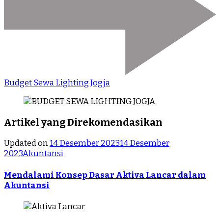
Budget Sewa Lighting Jogja
Artikel yang Direkomendasikan
Updated on
14 Desember 2023
14 Desember
2023
Akuntansi
Mendalami Konsep Dasar Aktiva Lancar dalam
Akuntansi