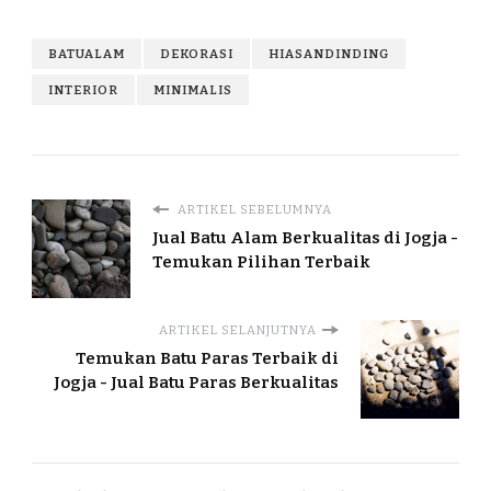
BATUALAM
DEKORASI
HIASANDINDING
INTERIOR
MINIMALIS
ARTIKEL SEBELUMNYA
Jual Batu Alam Berkualitas di Jogja -
Temukan Pilihan Terbaik
ARTIKEL SELANJUTNYA
Temukan Batu Paras Terbaik di
Jogja - Jual Batu Paras Berkualitas