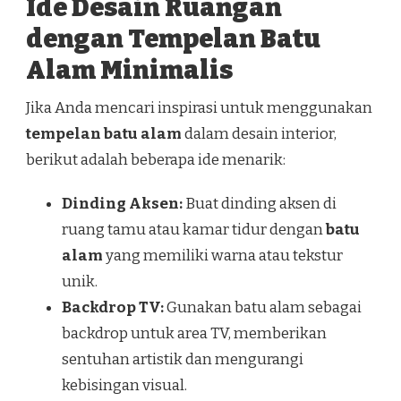
Ide Desain Ruangan
dengan Tempelan Batu
Alam Minimalis
Jika Anda mencari inspirasi untuk menggunakan
tempelan batu alam
dalam desain interior,
berikut adalah beberapa ide menarik:
Dinding Aksen:
Buat dinding aksen di
ruang tamu atau kamar tidur dengan
batu
alam
yang memiliki warna atau tekstur
unik.
Backdrop TV:
Gunakan batu alam sebagai
backdrop untuk area TV, memberikan
sentuhan artistik dan mengurangi
kebisingan visual.