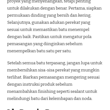
proyek yang menyenangkan, tetapi penting
untuk dilakukan dengan benar. Pertama, siapkan
permukaan dinding yang bersih dan kering.
Selanjutnya, gunakan adukan perekat yang
sesuai untuk memastikan batu menempel
dengan baik. Pastikan untuk mengatur pola
pemasangan yang diinginkan sebelum
menempelkan batu satu per satu.
Setelah semua batu terpasang, jangan lupa untuk
membersihkan sisa-sisa perekat yang mungkin
terlihat. Biarkan pemasangan mengering sesuai
dengan instruksi produk sebelum
menambahkan finishing seperti sealant untuk
melindungi batu dari kelembapan dan noda.