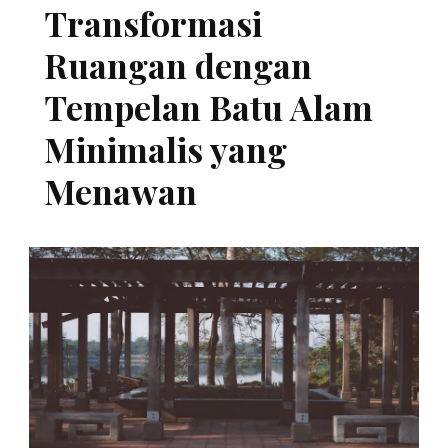
Transformasi
Ruangan dengan
Tempelan Batu Alam
Minimalis yang
Menawan