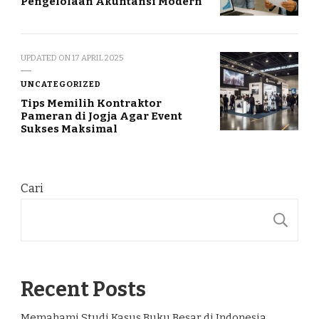
Pengelolaan Akuntansi Modern
UPDATED ON
17 APRIL 2025
UNCATEGORIZED
Tips Memilih Kontraktor
Pameran di Jogja Agar Event
Sukses Maksimal
Cari
C
Recent Posts
Memahami Studi Kasus Buku Besar di Indonesia