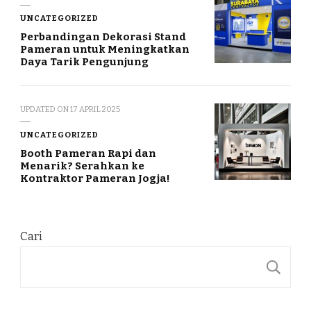
UNCATEGORIZED
Perbandingan Dekorasi Stand
Pameran untuk Meningkatkan
Daya Tarik Pengunjung
UPDATED ON
17 APRIL 2025
UNCATEGORIZED
Booth Pameran Rapi dan
Menarik? Serahkan ke
Kontraktor Pameran Jogja!
Cari
C