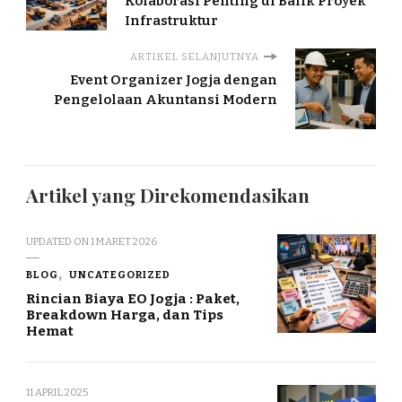
Kolaborasi Penting di Balik Proyek
Infrastruktur
ARTIKEL SELANJUTNYA
Event Organizer Jogja dengan
Pengelolaan Akuntansi Modern
Artikel yang Direkomendasikan
UPDATED ON
1 MARET 2026
BLOG
UNCATEGORIZED
Rincian Biaya EO Jogja : Paket,
Breakdown Harga, dan Tips
Hemat
11 APRIL 2025