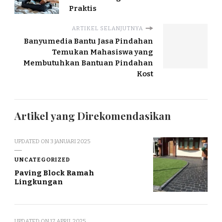
Praktis
ARTIKEL SELANJUTNYA
Banyumedia Bantu Jasa Pindahan
Temukan Mahasiswa yang
Membutuhkan Bantuan Pindahan
Kost
Artikel yang Direkomendasikan
UPDATED ON
3 JANUARI 2025
UNCATEGORIZED
Paving Block Ramah
Lingkungan
UPDATED ON
17 APRIL 2025