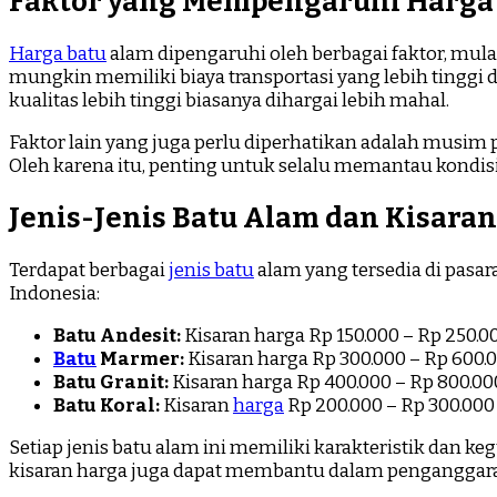
Faktor yang Mempengaruhi Harga
Harga batu
alam dipengaruhi oleh berbagai faktor, mula
mungkin memiliki biaya transportasi yang lebih tinggi d
kualitas lebih tinggi biasanya dihargai lebih mahal.
Faktor lain yang juga perlu diperhatikan adalah musim
Oleh karena itu, penting untuk selalu memantau kondi
Jenis-Jenis Batu Alam dan Kisara
Terdapat berbagai
jenis batu
alam yang tersedia di pasar
Indonesia:
Batu Andesit:
Kisaran harga Rp 150.000 – Rp 250.0
Batu
Marmer:
Kisaran harga Rp 300.000 – Rp 600.
Batu Granit:
Kisaran harga Rp 400.000 – Rp 800.00
Batu Koral:
Kisaran
harga
Rp 200.000 – Rp 300.000
Setiap jenis batu alam ini memiliki karakteristik dan
kisaran harga juga dapat membantu dalam penganggara