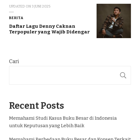
UPDATED ON
3 JUNI 2025
BERITA
Daftar Lagu Denny Caknan
Terpopuler yang Wajib Didengar
Cari
C
Recent Posts
Memahami Studi Kasus Buku Besar di Indonesia
untuk Keputusan yang Lebih Baik
Memahami Perbedaan Buku Besar dan Konsep Terkait