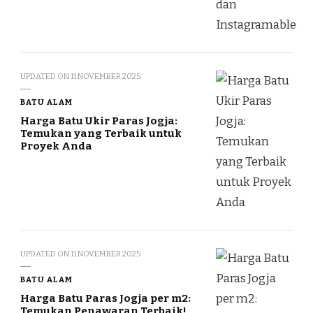
UPDATED ON
11 NOVEMBER 2025
BATU ALAM
Harga Batu Ukir Paras Jogja:
Temukan yang Terbaik untuk
Proyek Anda
UPDATED ON
11 NOVEMBER 2025
BATU ALAM
Harga Batu Paras Jogja per m2:
Temukan Penawaran Terbaik!