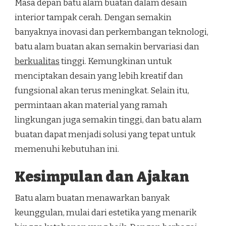
Masa depan batu alam buatan dalam desain
interior tampak cerah. Dengan semakin
banyaknya inovasi dan perkembangan teknologi,
batu alam buatan akan semakin bervariasi dan
berkualitas
tinggi. Kemungkinan untuk
menciptakan desain yang lebih kreatif dan
fungsional akan terus meningkat. Selain itu,
permintaan akan material yang ramah
lingkungan juga semakin tinggi, dan batu alam
buatan dapat menjadi solusi yang tepat untuk
memenuhi kebutuhan ini.
Kesimpulan dan Ajakan
Batu alam buatan menawarkan banyak
keunggulan, mulai dari estetika yang menarik