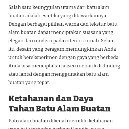
Salah satu keunggulan utama dari batu alam
buatan adalah estetika yang ditawarkannya.
Dengan berbagai pilihan warna dan tekstur, batu
alam buatan dapat menciptakan suasana yang
elegan dan modern pada interior rumah. Selain
itu, desain yang beragam memungkinkan Anda
untuk bereksperimen dengan gaya yang berbeda.
Anda bisa menciptakan aksen menarik di dinding
atau lantai dengan menggunakan batu alam
buatan yang tepat.
Ketahanan dan Daya
Tahan Batu Alam Buatan
Batu alam
buatan dikenal memiliki ketahanan