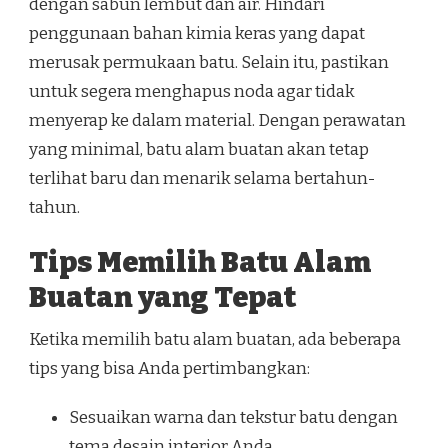
dengan sabun lembut dan air. Hindari
penggunaan bahan kimia keras yang dapat
merusak permukaan batu. Selain itu, pastikan
untuk segera menghapus noda agar tidak
menyerap ke dalam material. Dengan perawatan
yang minimal, batu alam buatan akan tetap
terlihat baru dan menarik selama bertahun-
tahun.
Tips Memilih Batu Alam
Buatan yang Tepat
Ketika memilih batu alam buatan, ada beberapa
tips yang bisa Anda pertimbangkan:
Sesuaikan warna dan tekstur batu dengan
tema desain interior Anda.