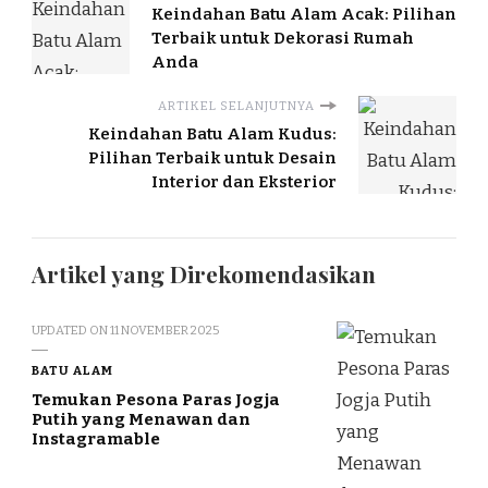
Keindahan Batu Alam Acak: Pilihan
Terbaik untuk Dekorasi Rumah
Anda
ARTIKEL SELANJUTNYA
Keindahan Batu Alam Kudus:
Pilihan Terbaik untuk Desain
Interior dan Eksterior
Artikel yang Direkomendasikan
UPDATED ON
11 NOVEMBER 2025
BATU ALAM
Temukan Pesona Paras Jogja
Putih yang Menawan dan
Instagramable