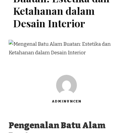
Ketahanan dalam
Desain Interior
ADMINUNCEN
Pengenalan Batu Alam