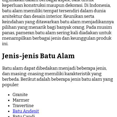
keperluan konstruksi maupun dekorasi. Di Indonesia,
batu alam memiliki tempat tersendiri dalam dunia
arsitektur dan desain interior. Keunikan serta
keindahan yang ditawarkan batu alam menjadikannya
pilihan yang menarik bagi banyak orang. Pada musim
panas, pameran batu alam sering kali diadakan untuk
menampilkan berbagai jenis dan keunggulan produk
ini.
Jenis-jenis Batu Alam
Batu alam dapat dibedakan menjadi beberapa jenis,
dan masing-masing memiliki karakteristik yang
berbeda. Berikut adalah beberapa jenis batu alam yang
populer:
Granite
Marmer
Travertine
Batu Andesit
Batu Candi