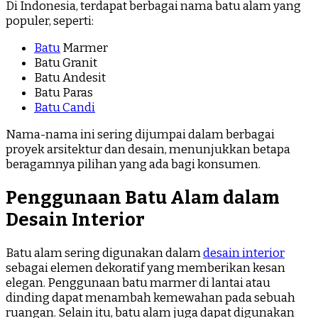
Di Indonesia, terdapat berbagai nama batu alam yang
populer, seperti:
Batu
Marmer
Batu Granit
Batu Andesit
Batu Paras
Batu Candi
Nama-nama ini sering dijumpai dalam berbagai
proyek arsitektur dan desain, menunjukkan betapa
beragamnya pilihan yang ada bagi konsumen.
Penggunaan Batu Alam dalam
Desain Interior
Batu alam sering digunakan dalam
desain interior
sebagai elemen dekoratif yang memberikan kesan
elegan. Penggunaan batu marmer di lantai atau
dinding dapat menambah kemewahan pada sebuah
ruangan. Selain itu, batu alam juga dapat digunakan