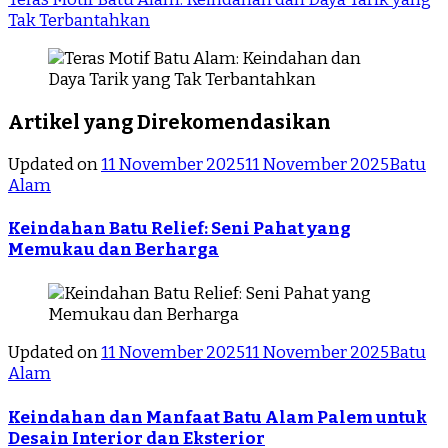
Tak Terbantahkan
Artikel yang Direkomendasikan
Updated on
11 November 2025
11 November 2025
Batu
Alam
Keindahan Batu Relief: Seni Pahat yang
Memukau dan Berharga
Updated on
11 November 2025
11 November 2025
Batu
Alam
Keindahan dan Manfaat Batu Alam Palem untuk
Desain Interior dan Eksterior