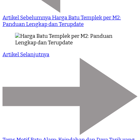
Artikel Sebelumnya
Harga Batu Templek per M2:
Panduan Lengkap dan Terupdate
Artikel Selanjutnya
Teras Motif Batu Alam: Keindahan dan Daya Tarik yang