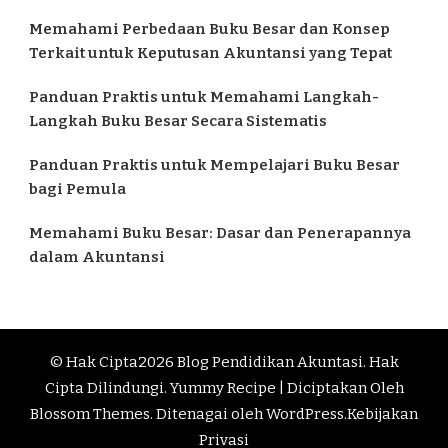
Memahami Perbedaan Buku Besar dan Konsep
Terkait untuk Keputusan Akuntansi yang Tepat
Panduan Praktis untuk Memahami Langkah-
Langkah Buku Besar Secara Sistematis
Panduan Praktis untuk Mempelajari Buku Besar
bagi Pemula
Memahami Buku Besar: Dasar dan Penerapannya
dalam Akuntansi
© Hak Cipta2026
Blog Pendidikan Akuntasi
. Hak
Cipta Dilindungi.
Yummy Recipe | Diciptakan Oleh
Blossom Themes
. Ditenagai oleh
WordPress
.
Kebijakan
Privasi