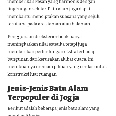
memberikan kesan yang harmonis dengan
lingkungan sekitar. Batu alam juga dapat
membantu menciptakan suasana yang sejuk,
terutama pada area taman atau halaman.
Penggunaan di eksterior tidak hanya
meningkatkan nilai estetika tetapi juga
memberikan perlindungan ekstra terhadap
bangunan dari kerusakan akibat cuaca. Ini
membuatnya menjadi pilihan yang cerdas untuk
konstruksi luar ruangan.
Jenis-Jenis Batu Alam
Terpopuler di Jogja
Berikut adalah beberapa jenis batu alam yang
populer di Jogja: