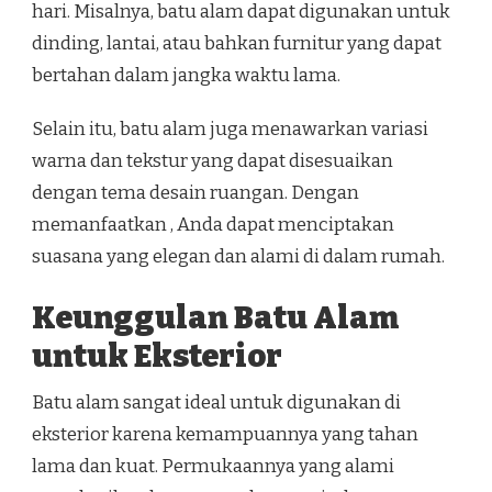
hari. Misalnya, batu alam dapat digunakan untuk
dinding, lantai, atau bahkan furnitur yang dapat
bertahan dalam jangka waktu lama.
Selain itu, batu alam juga menawarkan variasi
warna dan tekstur yang dapat disesuaikan
dengan tema desain ruangan. Dengan
memanfaatkan , Anda dapat menciptakan
suasana yang elegan dan alami di dalam rumah.
Keunggulan Batu Alam
untuk Eksterior
Batu alam sangat ideal untuk digunakan di
eksterior karena kemampuannya yang tahan
lama dan kuat. Permukaannya yang alami