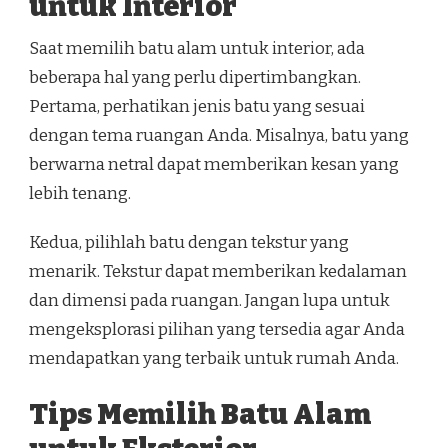
untuk Interior
Saat memilih batu alam untuk interior, ada
beberapa hal yang perlu dipertimbangkan.
Pertama, perhatikan jenis batu yang sesuai
dengan tema ruangan Anda. Misalnya, batu yang
berwarna netral dapat memberikan kesan yang
lebih tenang.
Kedua, pilihlah batu dengan tekstur yang
menarik. Tekstur dapat memberikan kedalaman
dan dimensi pada ruangan. Jangan lupa untuk
mengeksplorasi pilihan yang tersedia agar Anda
mendapatkan yang terbaik untuk rumah Anda.
Tips Memilih Batu Alam