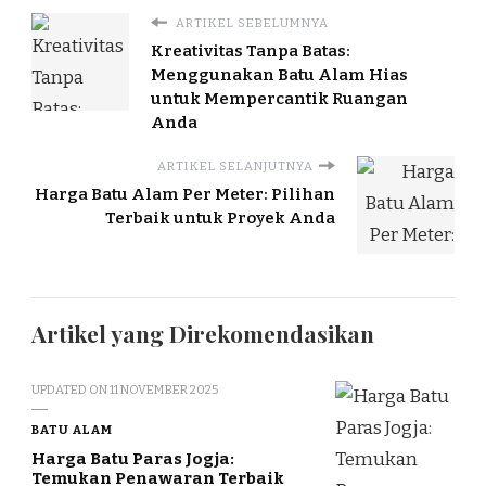
ARTIKEL SEBELUMNYA
Kreativitas Tanpa Batas:
Menggunakan Batu Alam Hias
untuk Mempercantik Ruangan
Anda
ARTIKEL SELANJUTNYA
Harga Batu Alam Per Meter: Pilihan
Terbaik untuk Proyek Anda
Artikel yang Direkomendasikan
UPDATED ON
11 NOVEMBER 2025
BATU ALAM
Harga Batu Paras Jogja:
Temukan Penawaran Terbaik