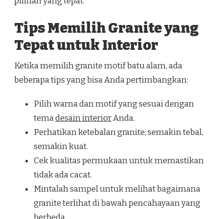
pilihan yang tepat.
Tips Memilih Granite yang
Tepat untuk Interior
Ketika memilih granite motif batu alam, ada
beberapa tips yang bisa Anda pertimbangkan:
Pilih warna dan motif yang sesuai dengan
tema
desain interior
Anda.
Perhatikan ketebalan granite; semakin tebal,
semakin kuat.
Cek kualitas permukaan untuk memastikan
tidak ada cacat.
Mintalah sampel untuk melihat bagaimana
granite terlihat di bawah pencahayaan yang
berbeda.