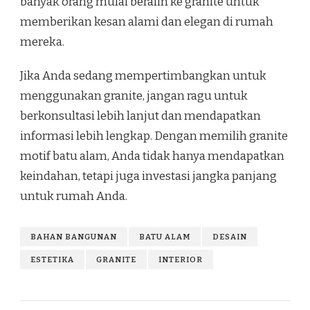
banyak orang mulai beralih ke granite untuk
memberikan kesan alami dan elegan di rumah
mereka.
Jika Anda sedang mempertimbangkan untuk
menggunakan granite, jangan ragu untuk
berkonsultasi lebih lanjut dan mendapatkan
informasi lebih lengkap. Dengan memilih granite
motif batu alam, Anda tidak hanya mendapatkan
keindahan, tetapi juga investasi jangka panjang
untuk rumah Anda.
BAHAN BANGUNAN
BATU ALAM
DESAIN
ESTETIKA
GRANITE
INTERIOR