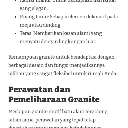
Kamar mandi: Untuk backsplash dan lantai
yang elegan.
Ruang tamu: Sebagai elemen dekoratif pada
meja atau
dinding
.
Teras: Memberikan kesan alami yang
menyatu dengan lingkungan luar.
Kemampuan granite untuk beradaptasi dengan
berbagai desain dan fungsi menjadikannya
pilihan yang sangat fleksibel untuk rumah Anda.
Perawatan dan
Pemeliharaan Granite
Meskipun granite motif batu alam tergolong
tahan lama, perawatan yang tepat tetap