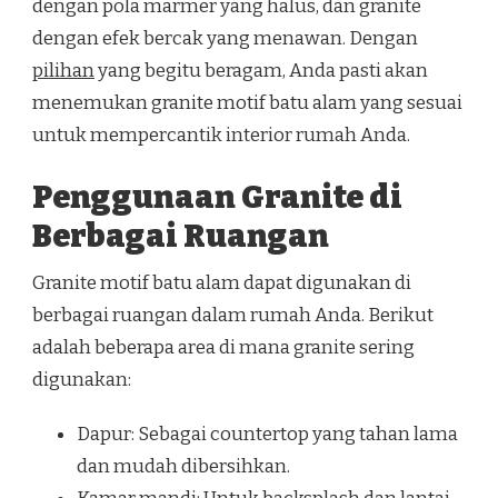
dengan pola marmer yang halus, dan granite
dengan efek bercak yang menawan. Dengan
pilihan
yang begitu beragam, Anda pasti akan
menemukan granite motif batu alam yang sesuai
untuk mempercantik interior rumah Anda.
Penggunaan Granite di
Berbagai Ruangan
Granite motif batu alam dapat digunakan di
berbagai ruangan dalam rumah Anda. Berikut
adalah beberapa area di mana granite sering
digunakan:
Dapur: Sebagai countertop yang tahan lama
dan mudah dibersihkan.