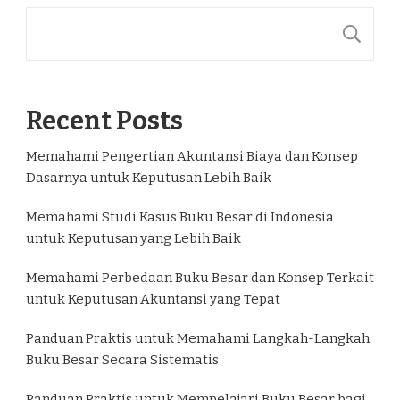
C
Recent Posts
Memahami Pengertian Akuntansi Biaya dan Konsep
Dasarnya untuk Keputusan Lebih Baik
Memahami Studi Kasus Buku Besar di Indonesia
untuk Keputusan yang Lebih Baik
Memahami Perbedaan Buku Besar dan Konsep Terkait
untuk Keputusan Akuntansi yang Tepat
Panduan Praktis untuk Memahami Langkah-Langkah
Buku Besar Secara Sistematis
Panduan Praktis untuk Mempelajari Buku Besar bagi