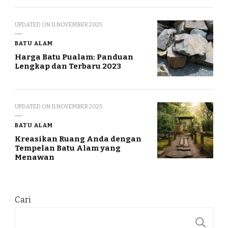
UPDATED ON
11 NOVEMBER 2025
BATU ALAM
Harga Batu Pualam: Panduan
Lengkap dan Terbaru 2023
UPDATED ON
11 NOVEMBER 2025
BATU ALAM
Kreasikan Ruang Anda dengan
Tempelan Batu Alam yang
Menawan
Cari
C