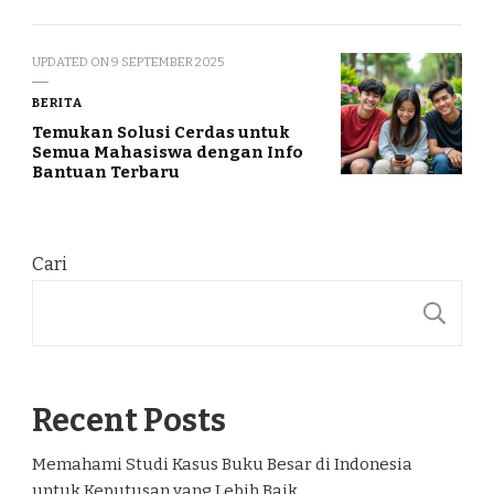
UPDATED ON
9 SEPTEMBER 2025
BERITA
Temukan Solusi Cerdas untuk
Semua Mahasiswa dengan Info
Bantuan Terbaru
Cari
C
Recent Posts
Memahami Studi Kasus Buku Besar di Indonesia
untuk Keputusan yang Lebih Baik