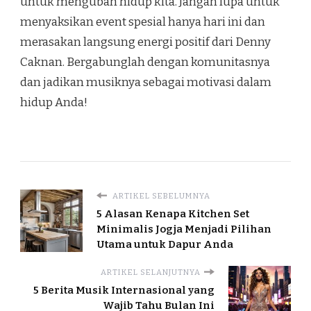
untuk mengubah hidup kita. Jangan lupa untuk
menyaksikan event spesial hanya hari ini dan
merasakan langsung energi positif dari Denny
Caknan. Bergabunglah dengan komunitasnya
dan jadikan musiknya sebagai motivasi dalam
hidup Anda!
ARTIKEL SEBELUMNYA
5 Alasan Kenapa Kitchen Set
Minimalis Jogja Menjadi Pilihan
Utama untuk Dapur Anda
ARTIKEL SELANJUTNYA
5 Berita Musik Internasional yang
Wajib Tahu Bulan Ini