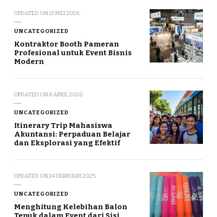
UPDATED ON
13 MEI 2026
UNCATEGORIZED
Kontraktor Booth Pameran
Profesional untuk Event Bisnis
Modern
UPDATED ON
8 APRIL 2026
UNCATEGORIZED
Itinerary Trip Mahasiswa
Akuntansi: Perpaduan Belajar
dan Eksplorasi yang Efektif
UPDATED ON
24 FEBRUARI 2025
UNCATEGORIZED
Menghitung Kelebihan Balon
Tepuk dalam Event dari Sisi