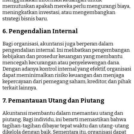
memutuskan apakah mereka perlu mengurangi biaya,
meningkatkan investasi, atau mengembangkan
strategi bisnis baru.
6. Pengendalian Internal
Bagi organisasi, akuntansi juga berperan dalam
pengendalian internal. Ini melibatkan pengembangan
kebijakan dan prosedur keuangan yang membantu
mencegah kecurangan atau penyelewengan dana.
Dengan adanya kontrol internal yang efektif, organisasi
dapat meminimalkan risiko keuangan dan menjaga
kepercayaan dari pemegang saham, kreditor, dan pihak
terkait lainnya.
7. Pemantauan Utang dan Piutang
Akuntansi membantu dalam memantau utang dan
piutang. Bagi individu, ini berarti memastikan bahwa
tagihan-tagihan dibayar tepat waktu dan utang-utang
dikelola dengan baik. Sementara itu, organisasi dapat