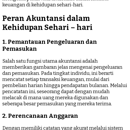
keuangan di kehidupan sehari-hari.
Peran Akuntansi dalam
Kehidupan Sehari – hari
1. Pemantauan Pengeluaran dan
Pemasukan
Salah satu fungsi utama akuntansi adalah
memberikan gambaran jelas mengenai pengeluaran
dan pemasukan. Pada tingkat individu, ini berarti
mencatat setiap transaksi keuangan, mulai dari
pembelian harian hingga pendapatan bulanan. Melalui
pencatatan ini, seseorang dapat dengan mudah
melacak di mana uang mereka digunakan dan
seberapa besar pemasukan yang mereka terima.
2. Perencanaan Anggaran
Dengan memiliki catatan yang akurat melalui sistem