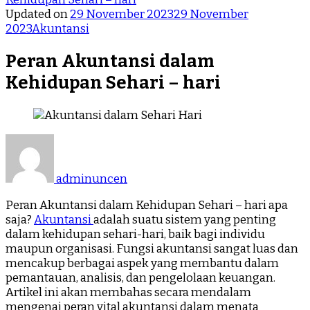
Updated on
29 November 2023
29 November
2023
Akuntansi
Peran Akuntansi dalam
Kehidupan Sehari – hari
adminuncen
Peran Akuntansi dalam Kehidupan Sehari – hari apa
saja?
Akuntansi
adalah suatu sistem yang penting
dalam kehidupan sehari-hari, baik bagi individu
maupun organisasi. Fungsi akuntansi sangat luas dan
mencakup berbagai aspek yang membantu dalam
pemantauan, analisis, dan pengelolaan keuangan.
Artikel ini akan membahas secara mendalam
mengenai peran vital akuntansi dalam menata