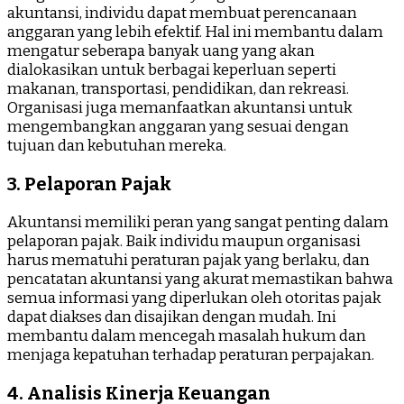
akuntansi, individu dapat membuat perencanaan
anggaran yang lebih efektif. Hal ini membantu dalam
mengatur seberapa banyak uang yang akan
dialokasikan untuk berbagai keperluan seperti
makanan, transportasi, pendidikan, dan rekreasi.
Organisasi juga memanfaatkan akuntansi untuk
mengembangkan anggaran yang sesuai dengan
tujuan dan kebutuhan mereka.
3. Pelaporan Pajak
Akuntansi memiliki peran yang sangat penting dalam
pelaporan pajak. Baik individu maupun organisasi
harus mematuhi peraturan pajak yang berlaku, dan
pencatatan akuntansi yang akurat memastikan bahwa
semua informasi yang diperlukan oleh otoritas pajak
dapat diakses dan disajikan dengan mudah. Ini
membantu dalam mencegah masalah hukum dan
menjaga kepatuhan terhadap peraturan perpajakan.
4. Analisis Kinerja Keuangan