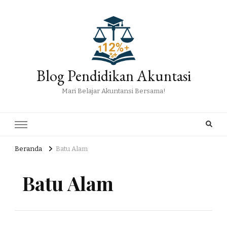
Blog Pendidikan Akuntasi
Mari Belajar Akuntansi Bersama!
Beranda
Batu Alam
Batu Alam