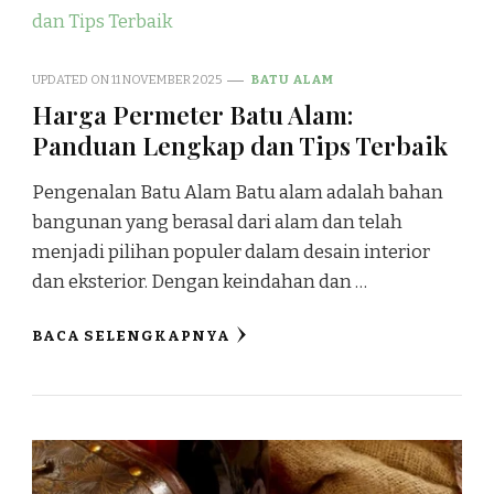
UPDATED ON
11 NOVEMBER 2025
BATU ALAM
Harga Permeter Batu Alam:
Panduan Lengkap dan Tips Terbaik
Pengenalan Batu Alam Batu alam adalah bahan
bangunan yang berasal dari alam dan telah
menjadi pilihan populer dalam desain interior
dan eksterior. Dengan keindahan dan …
BACA SELENGKAPNYA