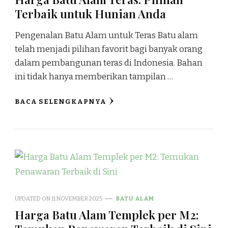
Terbaik untuk Hunian Anda
Pengenalan Batu Alam untuk Teras Batu alam
telah menjadi pilihan favorit bagi banyak orang
dalam pembangunan teras di Indonesia. Bahan
ini tidak hanya memberikan tampilan …
BACA SELENGKAPNYA
UPDATED ON
11 NOVEMBER 2025
BATU ALAM
Harga Batu Alam Templek per M2: