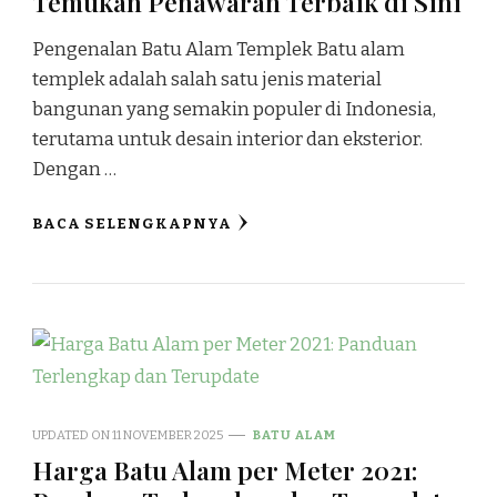
Temukan Penawaran Terbaik di Sini
Pengenalan Batu Alam Templek Batu alam
templek adalah salah satu jenis material
bangunan yang semakin populer di Indonesia,
terutama untuk desain interior dan eksterior.
Dengan …
BACA SELENGKAPNYA
UPDATED ON
11 NOVEMBER 2025
BATU ALAM
Harga Batu Alam per Meter 2021: