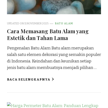
UPDATED ON
11 NOVEMBER 2025
BATU ALAM
Cara Memasang Batu Alam yang
Estetik dan Tahan Lama
Pengenalan Batu Alam Batu alam merupakan
salah satu elemen dekorasi yang semakin populer
di Indonesia. Keindahan dan keunikan setiap
jenis batu alam membuatnya menjadi pilihan …
BACA SELENGKAPNYA